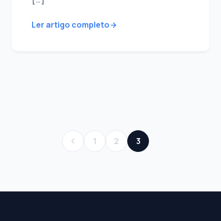
Ler artigo completo
Paginação
3
1
2
de
posts