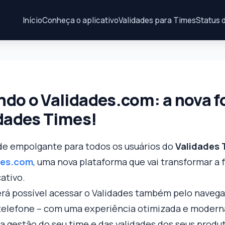
Início
Conheça o aplicativo
Validades para Times
Status 
do o Validades.com: a nova f
idades Times!
e empolgante para todos os usuários do
Validades 
des.com
, uma nova plataforma que vai transformar a
cativo.
será possível acessar o Validades também pelo navega
elefone – com uma experiência otimizada e modern
s a gestão do seu time e das validades dos seus produ