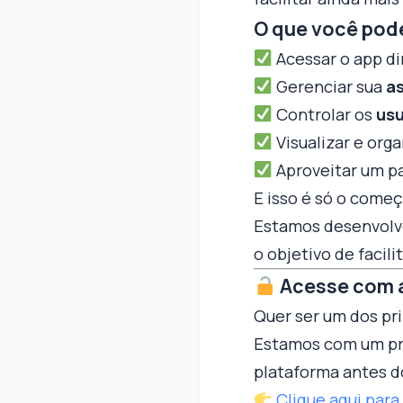
O que você pod
Acessar o app d
Gerenciar sua
a
Controlar os
usu
Visualizar e org
Aproveitar um p
E isso é só o come
Estamos desenvolv
o objetivo de facili
Acesse com 
Quer ser um dos pr
Estamos com um p
plataforma antes d
Clique aqui para