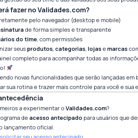
erá fazer no Validades.com?
iretamente pelo navegador (desktop e mobile)
ssinatura
de forma simples e transparente
ários do time
, com permissões
anizar seus
produtos
,
categorias
,
lojas
e
marcas
com
ainel completo para acompanhar todas as informaçõ
ço!
endo novas funcionalidades que serão lançadas em 
tar sua rotina e trazer mais controle para você e sua 
antecedência
imeiros a experimentar o
Validades.com
?
rograma de
acesso antecipado
para usuários que de
o lançamento oficial.
 solicitar seu acesso antecipado