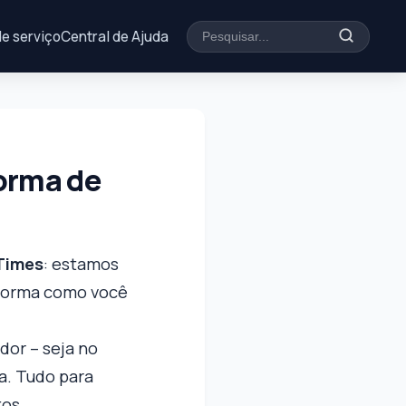
de serviço
Central de Ajuda
orma de
Times
: estamos
 forma como você
dor – seja no
a. Tudo para
tos.