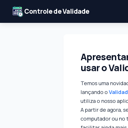
Controle de Validade
Apresentan
usar o Val
Temos uma novidad
lançando o
Valida
utiliza o nosso apli
A partir de agora, 
computador ou no t
facilitar ainda mai